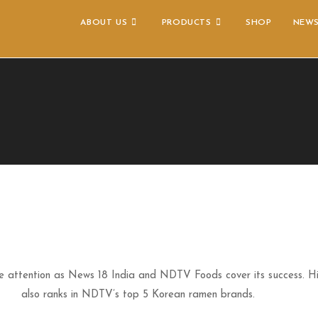
ABOUT US
PRODUCTS
SHOP
NEW
attention as News 18 India and NDTV Foods cover its success. H
also ranks in NDTV’s top 5 Korean ramen brands.