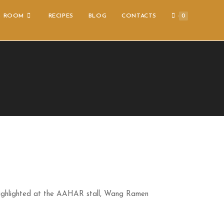
S ROOM
RECIPES
BLOG
CONTACTS
0
ighlighted at the AAHAR stall, Wang Ramen